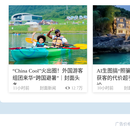
“China Cool”火出圈！外国游客
AI生图搞“照
组团来华“跨国避暑”｜封面头
获客的代价超乎
条
论
11小时前
封面新闻
12.7万
10小时前
封
广告价