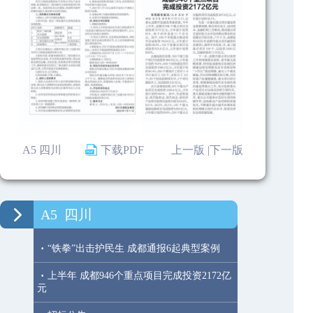
A5 四川
下载PDF
上一版 |
下一版
A5
四川
·
“铁拳”出击护民生 成都通报6起典型案例
·
上半年 成都946个重点项目完成投资2172亿
元