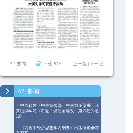
A2 要闻
下载PDF
上一版 |
下一版
A2
要闻
·
中办转发《中央宣传部、中央组织部关于认
真组织学习〈习近平谈治国理政〉第四卷的通
知》
·
《习近平经济思想学习纲要》出版座谈会在