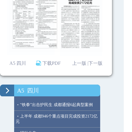
A5 四川
下载PDF
上一版 |
下一版
A5
四川
·
“铁拳”出击护民生 成都通报6起典型案例
·
上半年 成都946个重点项目完成投资2172亿
元