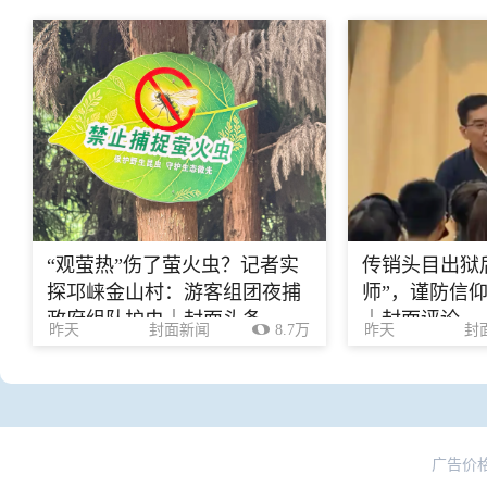
“观萤热”伤了萤火虫？记者实
传销头目出狱
探邛崃金山村：游客组团夜捕
师”，谨防信
政府组队护虫｜封面头条
｜封面评论
昨天
封面新闻
8.7万
昨天
封
广告价