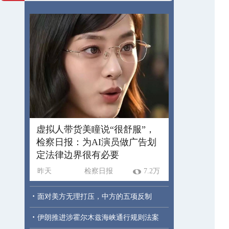
虚拟人带货美瞳说“很舒服”，
检察日报：为AI演员做广告划
定法律边界很有必要
昨天
检察日报
7.2万
·
面对美方无理打压，中方的五项反制
·
伊朗推进涉霍尔木兹海峡通行规则法案