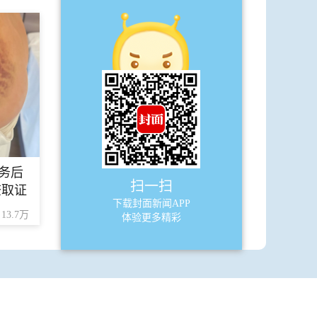
·
炎炎夏日，动物溪边“蹭凉”
A9
天下
·
武汉大学确诊一例霍乱病例
·
检察机关依法对傅政华涉嫌受贿、徇
私枉法案提起公诉
·
台湾海峡首艘大型巡航救助船“海巡
务后
06”轮在福建平潭列编
扫一扫
查取证
下载封面新闻APP
13.7万
体验更多精彩
A10
天下
·
总统总理均表示将辞职 局势动荡的斯
里兰卡何去何从？
·
留在斯里兰卡宝石城的中国人：燃油