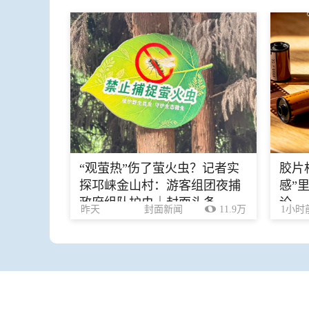
“观萤热”伤了萤火虫？记者实
胶片
探邛崃金山村：游客组团夜捕
感”
政府组队护虫｜封面头条
论
昨天
封面新闻
11.9万
1小时