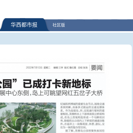
华西都市报
社区版
半场”热度不减，中
国防部：日本“再军事化”妄动是
新冠阳性率
提前“抢跑”
地区和平稳定的真正威胁
何区别？“
疑问医答