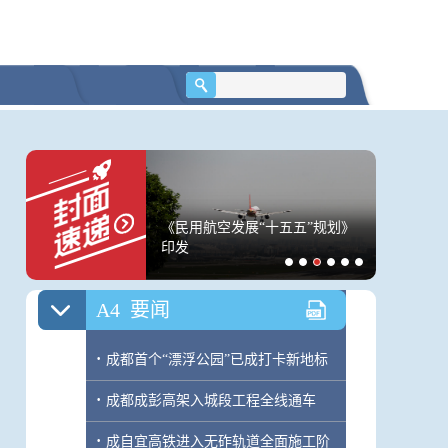
·
6月我国汽车产销量同比稳步增长
A3
要闻
·
党旗见证，青春献给大美边疆
·
建高地强基层 广东努力提升群众普惠
医疗卫生获得感
连升10周！与感冒有
《民用航空发展“十五五”规划》
泰国校园
·
广西崇左：边陲老区走向开放潮头
刀片嗓”如何缓解？｜
印发
先杀祖父
A4
要闻
·
成都首个“漂浮公园”已成打卡新地标
·
成都成彭高架入城段工程全线通车
·
成自宜高铁进入无砟轨道全面施工阶