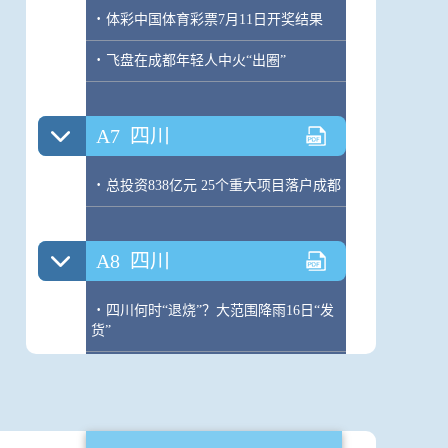
·
体彩中国体育彩票7月11日开奖结果
·
飞盘在成都年轻人中火“出圈”
A7
四川
·
总投资838亿元 25个重大项目落户成都
A8
四川
·
四川何时“退烧”？大范围降雨16日“发
货”
·
岳池县：村级财务审核记账中心上线
·
他们的警服，湿了又干干了又湿