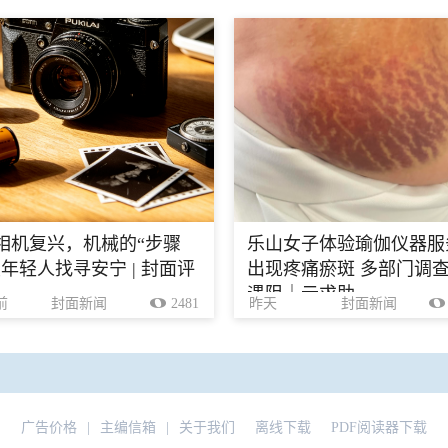
相机复兴，机械的“步骤
乐山女子体验瑜伽仪器服
里年轻人找寻安宁 | 封面评
出现疼痛瘀斑 多部门调
遇阻｜云求助
前
封面新闻
2481
昨天
封面新闻
广告价格
|
主编信箱
|
关于我们
离线下载
PDF阅读器下载