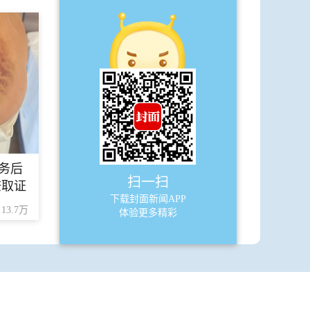
A16
幕后
·
米老鼠版权即将到期
·
张艺谋再导古装片
务后
扫一扫
查取证
下载封面新闻APP
13.7万
体验更多精彩