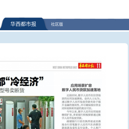
华西都市报
社区版
半场”热度不减，中
国防部：日本“再军事化”妄动是
新冠阳性率
提前“抢跑”
地区和平稳定的真正威胁
何区别？“
疑问医答