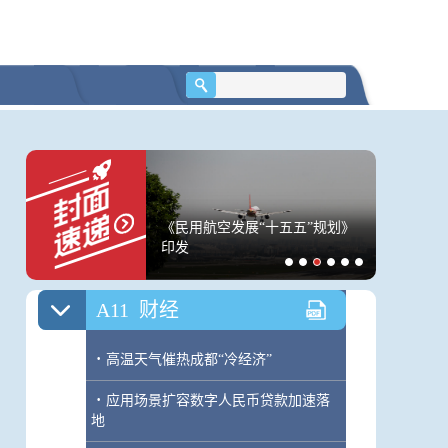
·
台湾海峡首艘大型巡航救助船“海巡
06”轮在福建平潭列编
A10
天下
·
总统总理均表示将辞职 局势动荡的斯
里兰卡何去何从？
·
留在斯里兰卡宝石城的中国人：燃油
连升10周！与感冒有
《民用航空发展“十五五”规划》
泰国校园
断供煤气短缺 在当地捡木柴烧饭
刀片嗓”如何缓解？｜
印发
先杀祖父
A11
财经
·
高温天气催热成都“冷经济”
·
应用场景扩容数字人民币贷款加速落
地