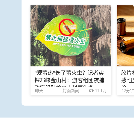
“观萤热”伤了萤火虫？记者实
胶片
探邛崃金山村：游客组团夜捕
感”
政府组队护虫｜封面头条
论
昨天
封面新闻
11.1万
12分