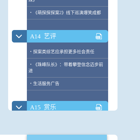
·
《萌探探探案2》线下巡演爆笑成都
A14
艺评
·
探案类综艺应承担更多社会责任
·
《珠峰队长》：带着攀登信念迈步前
进
·
生活服务广告
A15
赏乐
·
周杰伦新歌MV上线
·
周杰伦与巴黎的情缘