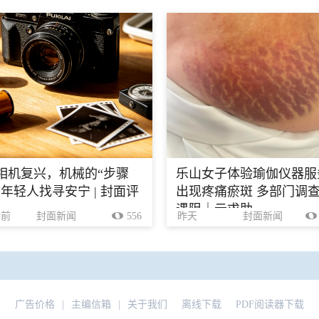
相机复兴，机械的“步骤
乐山女子体验瑜伽仪器服
里年轻人找寻安宁 | 封面评
出现疼痛瘀斑 多部门调
遇阻｜云求助
钟前
封面新闻
556
昨天
封面新闻
广告价格
|
主编信箱
|
关于我们
离线下载
PDF阅读器下载