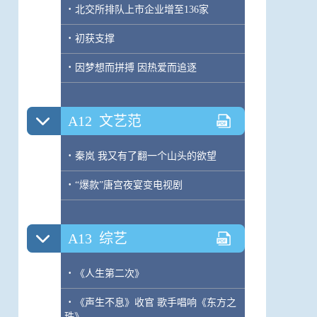
·
北交所排队上市企业增至136家
·
初获支撑
·
因梦想而拼搏 因热爱而追逐
A12
文艺范
·
秦岚 我又有了翻一个山头的欲望
·
“爆款”唐宫夜宴变电视剧
A13
综艺
·
《人生第二次》
·
《声生不息》收官 歌手唱响《东方之
珠》