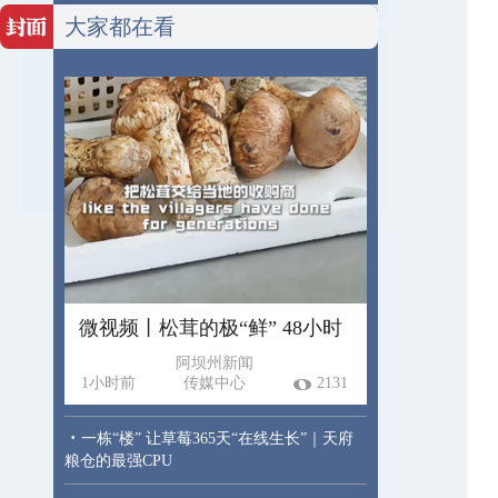
大家都在看
微视频丨松茸的极“鲜” 48小时
阿坝州新闻
1小时前
传媒中心
2131
·
一栋“楼” 让草莓365天“在线生长”｜天府
粮仓的最强CPU