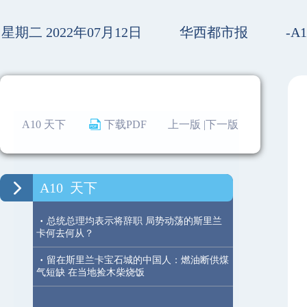
星期二 2022年07月12日
华西都市报
-A
A10 天下
下载PDF
上一版 |
下一版
A10
天下
·
总统总理均表示将辞职 局势动荡的斯里兰
卡何去何从？
·
留在斯里兰卡宝石城的中国人：燃油断供煤
气短缺 在当地捡木柴烧饭