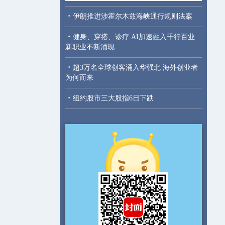
·
伊朗推进涉霍尔木兹海峡通行规则法案
·
健身、穿搭、诊疗 AI加速融入千行百业
新职业不断涌现
·
超3万名全球创客涌入华强北 海外创业者
为何而来
·
纽约股市三大股指6日下跌