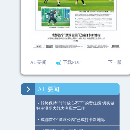
A1 要闻
下载PDF
下一版
A1
要闻
·
始终保持“时时放心不下”的责任感 切实做
好主汛期大战大考应对工作
·
成都首个“漂浮公园”已成打卡新地标