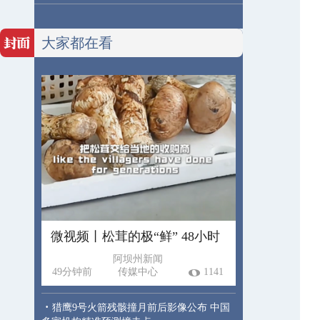
大家都在看
微视频丨松茸的极“鲜” 48小时
阿坝州新闻
49分钟前
传媒中心
1141
·
猎鹰9号火箭残骸撞月前后影像公布 中国