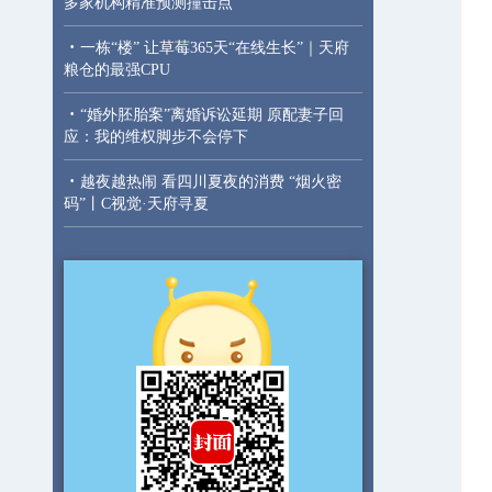
多家机构精准预测撞击点
·
一栋“楼” 让草莓365天“在线生长”｜天府
粮仓的最强CPU
·
“婚外胚胎案”离婚诉讼延期 原配妻子回
应：我的维权脚步不会停下
·
越夜越热闹 看四川夏夜的消费 “烟火密
码”丨C视觉·天府寻夏