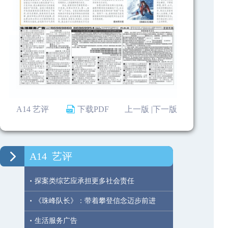
A14 艺评
下载PDF
上一版 |
下一版
A14
艺评
·
探案类综艺应承担更多社会责任
·
《珠峰队长》：带着攀登信念迈步前进
·
生活服务广告