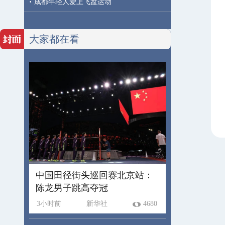
·
成都年轻人爱上飞盘运动
大家都在看
中国田径街头巡回赛北京站：
陈龙男子跳高夺冠
3小时前
新华社
4680