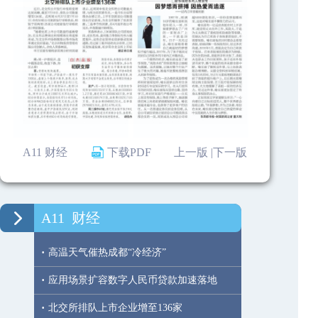
A11 财经
下载PDF
上一版 |
下一版
A11
财经
·
高温天气催热成都“冷经济”
·
应用场景扩容数字人民币贷款加速落地
·
北交所排队上市企业增至136家