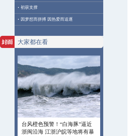
·
初获支撑
·
因梦想而拼搏 因热爱而追逐
大家都在看
台风橙色预警！“白海豚”逼近
浙闽沿海 江浙沪皖等地将有暴