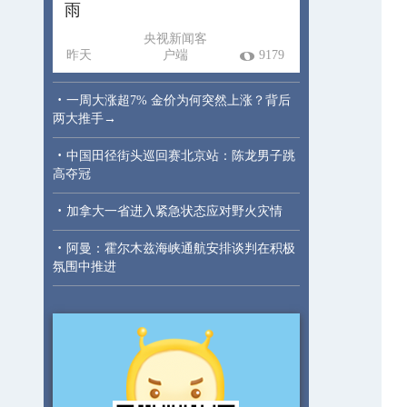
雨
央视新闻客
昨天
户端
9179
·
一周大涨超7% 金价为何突然上涨？背后
两大推手→
·
中国田径街头巡回赛北京站：陈龙男子跳
高夺冠
·
加拿大一省进入紧急状态应对野火灾情
·
阿曼：霍尔木兹海峡通航安排谈判在积极
氛围中推进