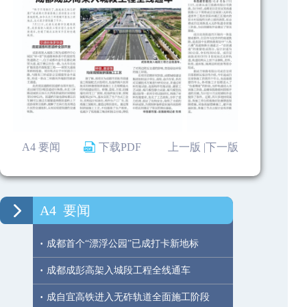
A4 要闻
下载PDF
上一版 |
下一版
A4
要闻
·
成都首个“漂浮公园”已成打卡新地标
·
成都成彭高架入城段工程全线通车
·
成自宜高铁进入无砟轨道全面施工阶段