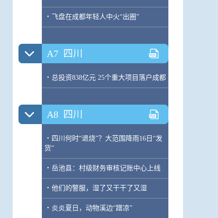
·
飞盘在成都年轻人中火“出圈”
A7
四川
·
总投资838亿元 25个重大项目落户成都
A8
四川
·
四川何时“退烧”？大范围降雨16日“发
货”
·
岳池县：村级财务审核记账中心上线
·
他们的警服，湿了又干干了又湿
·
炎炎夏日，动物溪边“蹭凉”