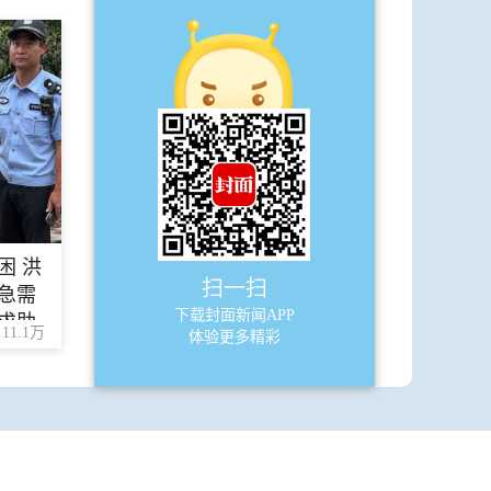
A11
财经
·
高温天气催热成都“冷经济”
·
应用场景扩容数字人民币贷款加速落
地
·
北交所排队上市企业增至136家
困 洪
·
初获支撑
扫一扫
急需
下载封面新闻APP
求助
·
因梦想而拼搏 因热爱而追逐
11.1万
体验更多精彩
A12
文艺范
·
秦岚 我又有了翻一个山头的欲望