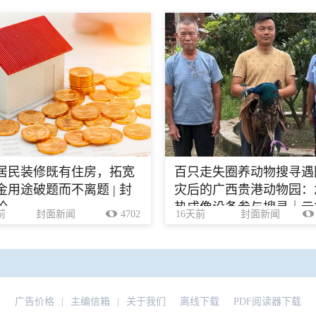
居民装修既有住房，拓宽
百只走失圈养动物搜寻遇
金用途破题而不离题 | 封
灾后的广西贵港动物园：
论
热成像设备参与搜寻｜云
前
封面新闻
4702
16天前
封面新闻
广告价格
|
主编信箱
|
关于我们
离线下载
PDF阅读器下载