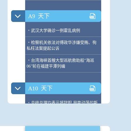
A9
天下
·
武汉大学确诊一例霍乱病例
·
检察机关依法对傅政华涉嫌受贿、徇
私枉法案提起公诉
·
台湾海峡首艘大型巡航救助船“海巡
06”轮在福建平潭列编
A10
天下
·
总统总理均表示将辞职 局势动荡的斯
里兰卡何去何从？
·
留在斯里兰卡宝石城的中国人：燃油
断供煤气短缺 在当地捡木柴烧饭