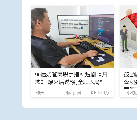
90后奶爸离职手搓AI短剧《归
鼓励
墟》 爆火后说“别全职入局”
公积
面评
昨天
封面新闻
10.9万
2小时