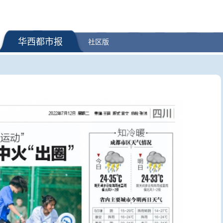
华西都市报
社区版
 伊朗披露海峡新航
逛报博、学AI……中华诗词美育
“婚外胚胎
美方再提“倒计时”
大赛线下研学活动来啦！｜跟着
已销毁胚
诗词游四川
合法性