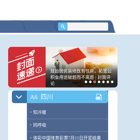
A5
四川
·
“铁拳”出击护民生 成都通报6起典型案
例
·
上半年 成都946个重点项目完成投资
2172亿元
案”再掀波澜：男方称
鼓励居民装修既有住房，拓宽公
存储芯片
·
招标公告
胎，原配妻子质疑程序
积金用途破题而不离题 | 封面评
承东称所
论
价，否则
A6
四川
·
知冷暖
·
同呼吸
·
体彩中国体育彩票7月11日开奖结果