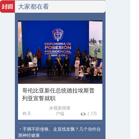
大家都在看
哥伦比亚新任总统德拉埃斯普
列亚宣誓就职
央视新闻客
昨天
户端
2.3万
·
手脚不听使唤、走直线发飘？几个动作自
测神经健康