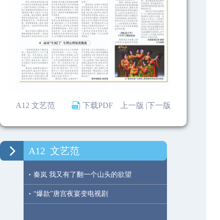
A12 文艺范
下载PDF
上一版 |
下一版
A12
文艺范
·
秦岚 我又有了翻一个山头的欲望
·
“爆款”唐宫夜宴变电视剧