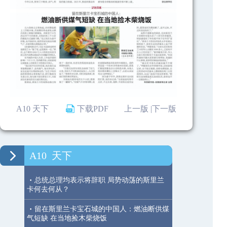
A10 天下
下载PDF
上一版 |
下一版
A10
天下
·
总统总理均表示将辞职 局势动荡的斯里兰
卡何去何从？
·
留在斯里兰卡宝石城的中国人：燃油断供煤
气短缺 在当地捡木柴烧饭