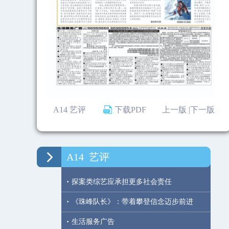
A14 艺评
下载PDF
上一版 |
下一版
A14
艺评
·
探案类综艺应承担更多社会责任
·
《珠峰队长》：带着攀登信念迈步前进
·
生活服务广告