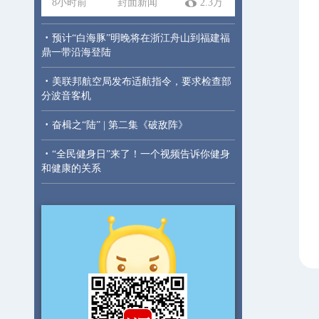
8小时前
封面新闻
2.3万
·
预计“白海豚”明晚将在浙江舟山到福建福
鼎一带沿海登陆
·
美联邦航空局发布适航指令，要求检查部
分波音客机
·
奋楫之“陆” | 第二集《破敌阵》
·
“全民健身日”来了！一个视频告诉你健身
和健康的关系