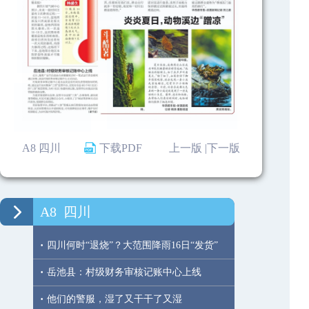
A8 四川
下载PDF
上一版 |
下一版
A8
四川
·
四川何时“退烧”？大范围降雨16日“发货”
·
岳池县：村级财务审核记账中心上线
·
他们的警服，湿了又干干了又湿