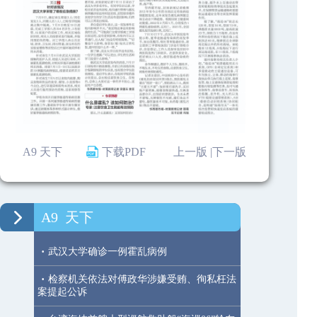
A9 天下
下载PDF
上一版 |
下一版
A9
天下
·
武汉大学确诊一例霍乱病例
·
检察机关依法对傅政华涉嫌受贿、徇私枉法
案提起公诉