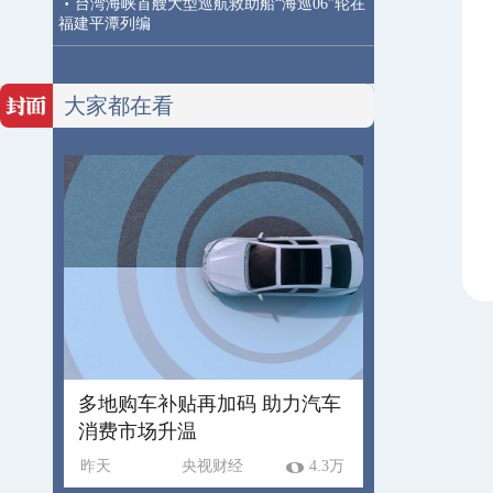
·
台湾海峡首艘大型巡航救助船“海巡06”轮在
福建平潭列编
大家都在看
多地购车补贴再加码 助力汽车
消费市场升温
昨天
央视财经
4.3万