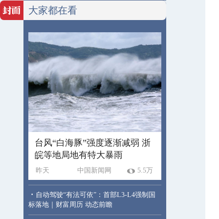
大家都在看
台风“白海豚”强度逐渐减弱 浙
皖等地局地有特大暴雨
昨天
中国新闻网
5.5万
·
自动驾驶“有法可依”：首部L3-L4强制国
标落地｜财富周历 动态前瞻