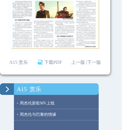
A15 赏乐
下载PDF
上一版 |
下一版
A15
赏乐
·
周杰伦新歌MV上线
·
周杰伦与巴黎的情缘