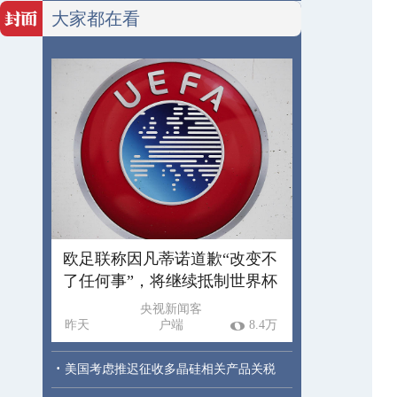
大家都在看
欧足联称因凡蒂诺道歉“改变不
了任何事”，将继续抵制世界杯
央视新闻客
昨天
户端
8.4万
·
美国考虑推迟征收多晶硅相关产品关税