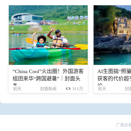
“China Cool”火出圈！外国游客
AI生图搞“照
组团来华“跨国避暑”｜封面头
获客的代价超乎
条
论
前天
封面新闻
34.6万
前天
封
广告价