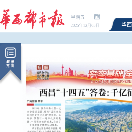
星期五
华西
2025年12月05日
峡新航
逛报博、学AI……中华诗词美育
“婚外胚胎案”再掀波澜
时”
大赛线下研学活动来啦！｜跟着
已销毁胚胎，原配妻子
诗词游四川
合法性