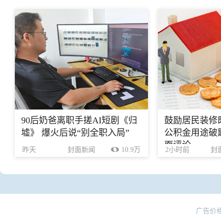
90后奶爸离职手搓AI短剧《归
鼓励居民装修
墟》 爆火后说“别全职入局”
公积金用途破题
面评论
昨天
封面新闻
10.9万
2小时前
封
广告价