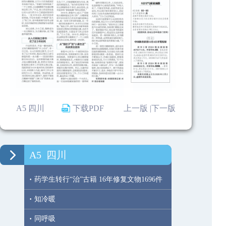
A5 四川
下载PDF
上一版 |
下一版
A5
四川
·
药学生转行“治”古籍 16年修复文物1696件
·
知冷暖
·
同呼吸