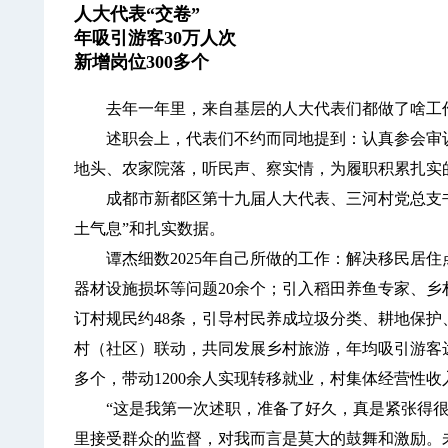
人大代表“交卷”
年吸引游客30万人次
新增岗位300多个
去年一年里，来自基层的人大代表们都做了啥工
述职会上，代表们不约而同地提到：认真参会审议
地头、农家院落，听民声、察实情，为履职积累扎实
成都市新都区第十九届人大代表、三河村党总支书
土气息”和扎实数据。
谭杰细数2025年自己所做的工作：解决移民居住
器材设施损坏等问题20余个；引入稻田养鱼专家、乡
订村规民约48条，引导村民养成垃圾分类、耕地保护
村（社区）联动，共同发展乡村旅游，年均吸引游客达
多个，带动1200余人实现转移就业，村集体经营性收
“这是我第一次述职，准备了好久，真是紧张得很！
里接受群众的监督，对我而言是莫大的鼓舞和激励。