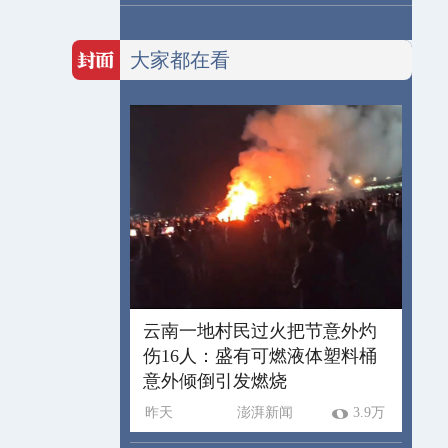
大家都在看
云南一地村民过火把节意外灼
伤16人：盛有可燃液体塑料桶
意外倾倒引发燃烧
昨天
澎湃新闻
3.9万