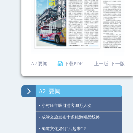
A2 要闻
下载PDF
上一版 |
下一版
A2
要闻
·
小村庄年吸引游客30万人次
·
成渝文旅发布十条旅游精品线路
·
蜀道文化如何“活起来”？