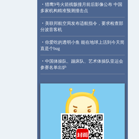
·
猎鹰9号火箭残骸撞月前后影像公布 中国
多家机构精准预测撞击点
·
美联邦航空局发布适航指令，要求检查部
分波音客机
·
你爱吃的透明小鱼 能在地球上活到今天简
直是个bug
·
中国体操队、蹦床队、艺术体操队亚运会
参赛名单出炉