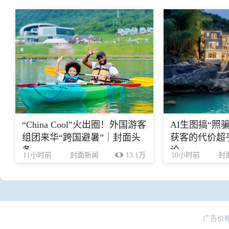
“China Cool”火出圈！外国游客
AI生图搞“照
组团来华“跨国避暑”｜封面头
获客的代价超乎
条
论
11小时前
封面新闻
13.1万
10小时前
封
广告价