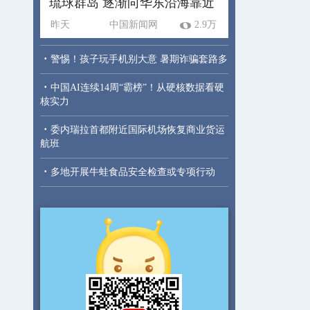
琉球群岛 逐渐向华东沿海靠近
昨天
中国新闻网
2.9万
·
警惕！孩子玩手机别大意 暑期诈骗套路多
·
中国AI连续14周“霸榜”！从硬核数据看硬
核实力
·
委内瑞拉首都附近国际机场恢复商业货运
航班
·
多地开展牛蛙食品安全检查或专项行动