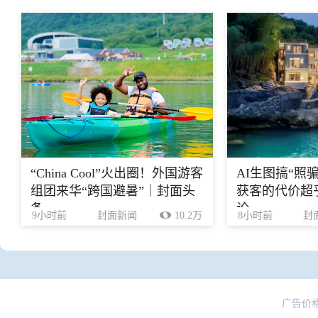
“China Cool”火出圈！外国游客
AI生图搞“照
组团来华“跨国避暑”｜封面头
获客的代价超乎
条
论
9小时前
封面新闻
10.2万
8小时前
封
广告价