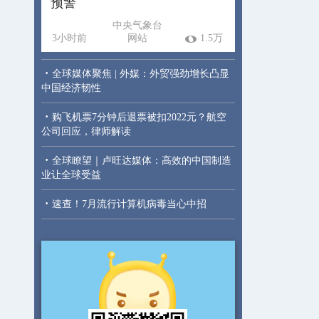
预警
中央气象台
3小时前
网站
1.5万
·
全球媒体聚焦 | 外媒：外贸强劲增长凸显
中国经济韧性
·
购飞机票7分钟后退票被扣2022元？航空
公司回应，律师解读
·
全球瞭望｜卢旺达媒体：高效的中国制造
业让全球受益
·
速查！7月流行计算机病毒当心中招