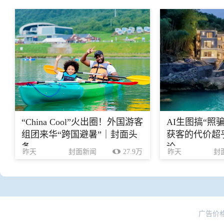
“China Cool”火出圈！外国游客
AI生图搞“照
组团来华“跨国避暑”｜封面头
获客的代价超乎
条
论
昨天
封面新闻
27.9万
昨天
封
广告价