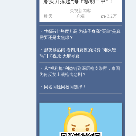
船实力撑起“海上移动三甲”！
央视新闻客
昨天
户端
3.2万
·
“增高针”热度升高 为孩子身高“买单”是真
需要还是太焦虑？
·
越夜越热闹 看四川夏夜的消费 “烟火密
码”丨C视觉·天府寻夏
·
从“福利枪”利益链到深层枪支崇拜，泰国
为何反复上演枪击悲剧？
·
同名同姓同校同选择！