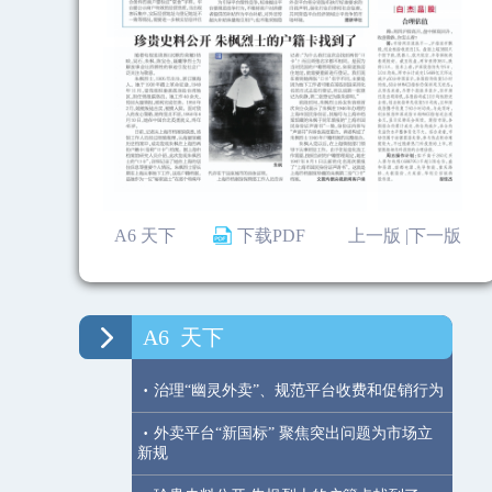
A6 天下
下载PDF
上一版 |
下一版
A6
天下
·
治理“幽灵外卖”、规范平台收费和促销行为
·
外卖平台“新国标” 聚焦突出问题为市场立
新规