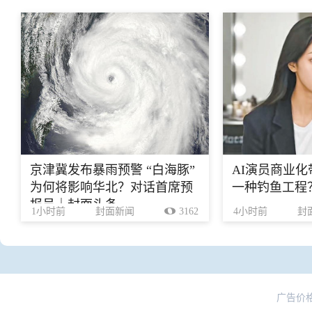
京津冀发布暴雨预警 “白海豚”
AI演员商业
为何将影响华北？对话首席预
一种钓鱼工程
报员｜封面头条
1小时前
封面新闻
3162
4小时前
封
广告价