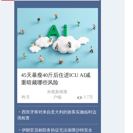
45天暴瘦40斤后住进ICU AI减
重暗藏哪些风险
央视新闻客
昨天
户端
3.7万
·
西班牙将对来自意大利的旅客实施临时边
境检查
·
伊朗官员称防务协议无法保障沙特安全