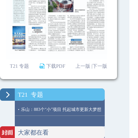
T21 专题
下载PDF
上一版 |
下一版
T21
专题
·
乐山：883个“小”项目 托起城市更新大梦想
大家都在看