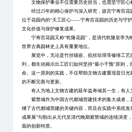
文物保护事业不仅需要历史担当，也需坚守匠心
经过25年的精心保护与深入研究，故宫宁寿宫花
位于花园内的“天工匠心——宁寿宫花园的历史与守护
文化价值与保护修复成果。
宁寿宫花园又称“乾隆花园”，是清代乾隆皇帝为
世界古典园林史上具有重要地位。
展览中，无论是竹丝镶嵌、掐丝珐琅等修缮工艺的
列，都生动揭示出工匠们如何坚持“最小干预”原则，
命。这一原则的实践，不仅帮助文物古建重现昔日光
的不断完善与更新。
有人为地上文物古建的延年益寿倾其一生，有人为
紫禁城作为中国古代都城营建技术的集大成者，其
继了古代都城营建的关键内容，而且在实践中系统发
成果展”勾勒出从元代至清代晚期紫禁城的连续演变
面的创新特质。