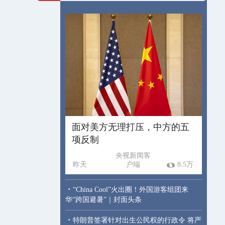
面对美方无理打压，中方的五
项反制
央视新闻客
昨天
户端
8.5万
·
“China Cool”火出圈！外国游客组团来
华“跨国避暑”｜封面头条
·
特朗普签署针对出生公民权的行政令 将严