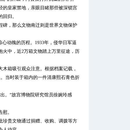
经的皇家禁地，亲眼目睹那些被深锁宫
的回归。
碑，那么文物南迁则是世界文物保护
动魄的历程。1933年，侵华日军逼
炮火中，近2万箱文物踏上万里征途，历
木箱吸引观众注意。根据档案记载，
上。当时装于箱内的一件清康熙石青色折
出。”故宫博物院研究馆员徐婉玲感
告慰。
大批珍贵文物通过捐赠、收购、调拨等方
令人动容。