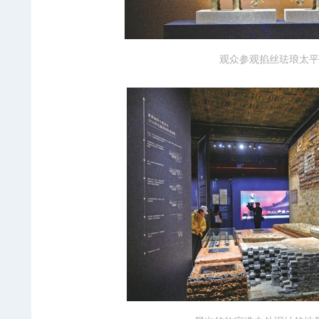
观众参观掐丝珐琅太平