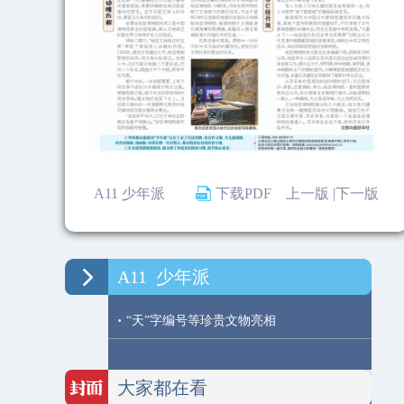
A11 少年派
下载PDF
上一版 |
下一版
A11
少年派
·
“天”字编号等珍贵文物亮相
大家都在看