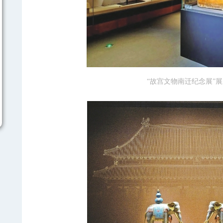
“故宫文物南迁纪念展”