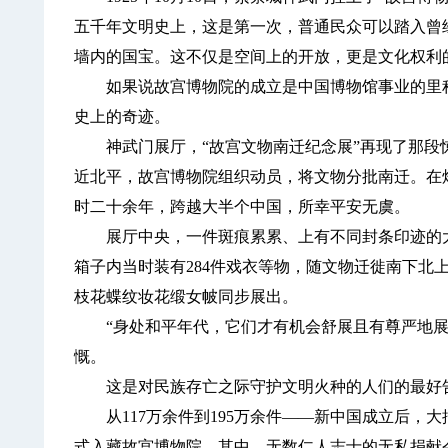
五千年文明史上，这是第一次，普通民众可以踏入曾
墙内的国宝。这不仅是空间上的开放，更是文化权利
如果说故宫博物院的成立是中国博物馆事业的里程
史上的奇迹。
神武门展厅，“故宫文物南迁纪念展”再现了那段惊心
近北平，故宫博物院组织动员，将文物分批南迁。在
时二十余年，跨越大半个中国，所幸平安无虞。
展厅中央，一件斑痕累累、上有不同封条印迹的大
箱子内当时装有284件戏衣等物，随文物迁徙南下北
枝花蝶纹妆花缎女帔同步展出。
“身处和平年代，它们才有机会舒展且有尊严地展
慨。
这是对民族存亡之际守护文明火种的人们的最好
从117万余件到195万余件——新中国成立后，
式入藏故宫博物院。其中，无数仁人志士的无私捐献