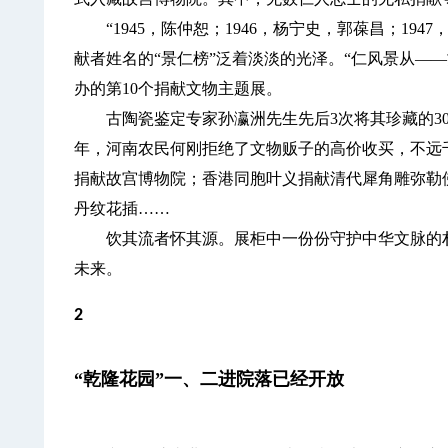
“1945，陈仲恕；1946，杨宁史，郭葆昌；194
献者姓名的“景仁榜”泛着淡淡的光泽。“仁风景从—
办的第10个捐献文物主题展。
古陶瓷鉴定专家孙瀛洲先生先后3次将其珍藏的300
年，河南农民何刚拒绝了文物贩子的高价收买，不远
捐献故宫博物院；香港同胞叶义捐献清代犀角雕弥勒
丹纹花插……
饮其流者怀其源。展柜中一份份守护中华文脉的朴
未来。
2
“乾隆花园”一、二进院落已经开放