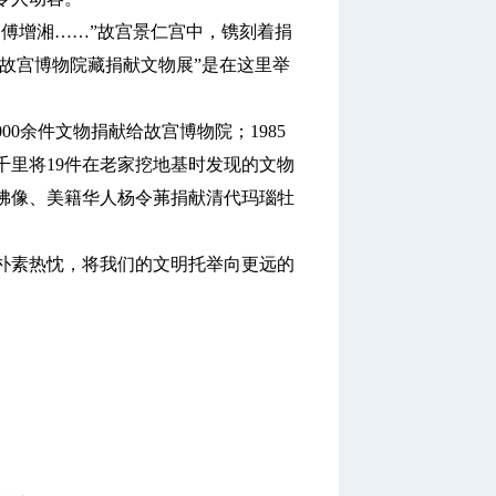
7，傅增湘……”故宫景仁宫中，镌刻着捐
—故宫博物院藏捐献文物展”是在这里举
0余件文物捐献给故宫博物院；1985
千里将19件在老家挖地基时发现的文物
佛像、美籍华人杨令茀捐献清代玛瑙牡
素热忱，将我们的文明托举向更远的