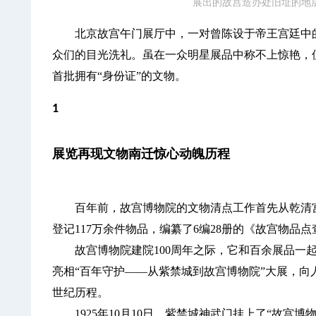
展出的故宫造办处旧址的地
北京故宫午门展厅中，一对曾陈设于帝王宫廷中的
众们的目光洗礼。虽在一众明星展品中称不上惊艳，但
首批拥有“身份证”的文物。
1
展览再现文物南迁惊心动魄历程
百年前，故宫博物院的文物清点工作首先从乾清宫
登记117万余件物品，编纂了6编28册的《故宫物品
故宫博物院建院100周年之际，它和百余展品一起，
亮相“百年守护——从紫禁城到故宫博物院”大展，向
世纪历程。
1925年10月10日，紫禁城神武门挂上了“故宫博