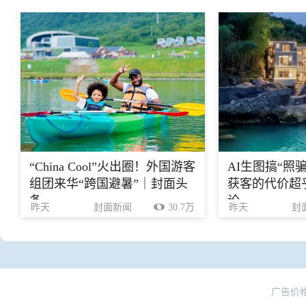
“China Cool”火出圈！外国游客
AI生图搞“照
组团来华“跨国避暑”｜封面头
获客的代价超乎
条
论
昨天
封面新闻
30.7万
昨天
封
广告价