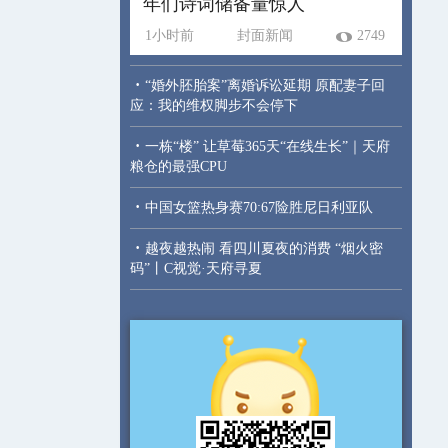
年们诗词储备量惊人
1小时前
封面新闻
2749
·
“婚外胚胎案”离婚诉讼延期 原配妻子回
应：我的维权脚步不会停下
·
一栋“楼” 让草莓365天“在线生长”｜天府
粮仓的最强CPU
·
中国女篮热身赛70:67险胜尼日利亚队
·
越夜越热闹 看四川夏夜的消费 “烟火密
码”丨C视觉·天府寻夏