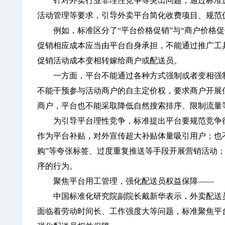
针对外卖行业非理性竞争等突出问题，通过标准进
活动管理等要求，引导外卖平台简化收费项目、规范
例如，标准区分了“平台价格促销”与“商户价格促
促销相应成本应当由平台自身承担，不能通过推广工
促销活动成本变相转嫁给商户或配送员。
一方面，平台不能通过各种方式强制或者变相强制
不能干预参与活动商户的自主定价权，要求商户开展
商户，平台也不能采取降低自然搜索排序、限制流量
为引导平台理性竞争，标准提出平台要规范竞争行
作为平台补贴，对外宣传超大补贴体量吸引用户；也
购”等夸张标签、过度重复推送等手段开展营销活动
序的行为。
聚焦平台用工管理，强化配送员权益保障——
中国标准化研究院副院长戴新华表示，外卖配送员
面临着劳动时间长、工作强度大等问题，标准聚焦平