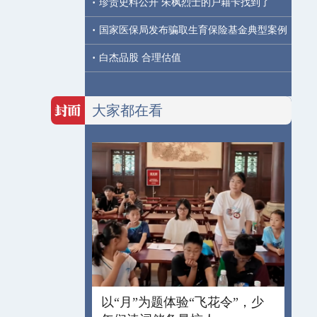
·
珍贵史料公开 朱枫烈士的户籍卡找到了
·
国家医保局发布骗取生育保险基金典型案例
·
白杰品股 合理估值
大家都在看
以“月”为题体验“飞花令”，少