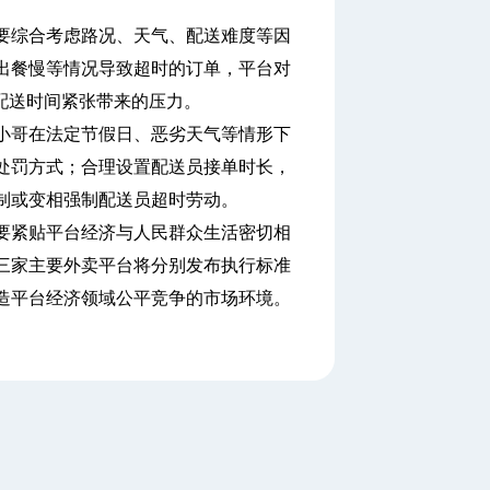
综合考虑路况、天气、配送难度等因
出餐慢等情况导致超时的订单，平台对
配送时间紧张带来的压力。
哥在法定节假日、恶劣天气等情形下
处罚方式；合理设置配送员接单时长，
制或变相强制配送员超时劳动。
紧贴平台经济与人民群众生活密切相
三家主要外卖平台将分别发布执行标准
造平台经济领域公平竞争的市场环境。