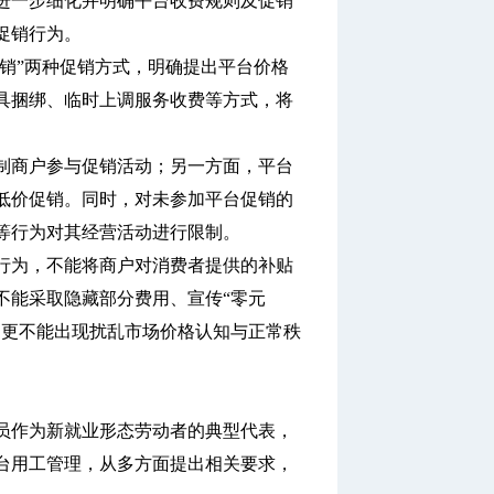
一步细化并明确平台收费规则及促销
促销行为。
销”两种促销方式，明确提出平台价格
具捆绑、临时上调服务收费等方式，将
商户参与促销活动；另一方面，平台
低价促销。同时，对未参加平台促销的
等行为对其经营活动进行限制。
为，不能将商户对消费者提供的补贴
不能采取隐藏部分费用、宣传“零元
；更不能出现扰乱市场价格认知与正常秩
作为新就业形态劳动者的典型代表，
台用工管理，从多方面提出相关要求，