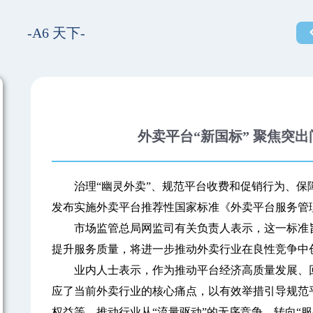
-A6 天下-
外卖平台“新国标” 聚焦突
治理“幽灵外卖”、规范平台收费和促销行为、保
发布实施外卖平台推荐性国家标准《外卖平台服务管
市场监管总局网监司有关负责人表示，这一标准旨
提升服务质量，将进一步推动外卖行业在良性竞争中
业内人士表示，作为推动平台经济高质量发展、回
应了当前外卖行业的核心痛点，以有效举措引导规范
权益等，推动行业从“流量驱动”的无序竞争，转向“