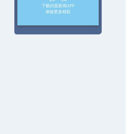
下载封面新闻APP
体验更多精彩