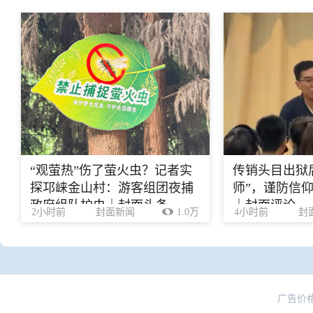
“观萤热”伤了萤火虫？记者实
传销头目出狱
探邛崃金山村：游客组团夜捕
师”，谨防信
政府组队护虫｜封面头条
｜封面评论
2小时前
封面新闻
1.0万
4小时前
封
广告价