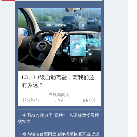
L3、L4级自动驾驶，离我们还
有多远？
央视新闻客
17分钟前
户端
601
·
中国AI连续14周“霸榜”！从硬核数据看硬
核实力
·
委内瑞拉首都附近国际机场恢复商业货运