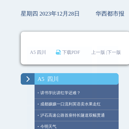
星期四 2023年12月28日
华西都市报
A5 四川
下载PDF
上一版 |
下一版
A5
四川
·
讲书学比讲红学还难？
·
成都孃孃一口流利英语卖水果走红
·
泸石高速公路首座特长隧道双幅贯通
·
今明天气