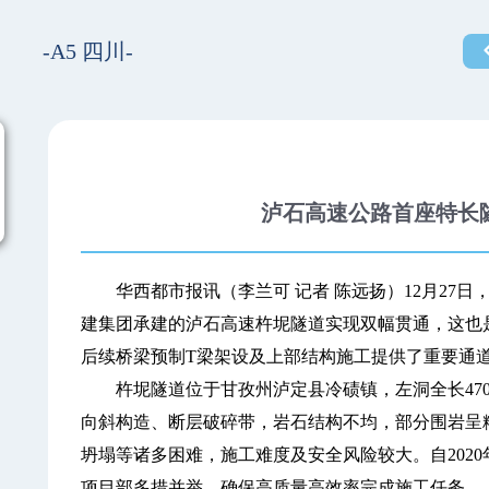
-A5 四川-
泸石高速公路首座特长
华西都市报讯（李兰可 记者 陈远扬）12月27日
建集团承建的泸石高速杵坭隧道实现双幅贯通，这也
后续桥梁预制T梁架设及上部结构施工提供了重要通
杵坭隧道位于甘孜州泸定县冷碛镇，左洞全长4709
向斜构造、断层破碎带，岩石结构不均，部分围岩呈
坍塌等诸多困难，施工难度及安全风险较大。自2020年1
项目部多措并举，确保高质量高效率完成施工任务。