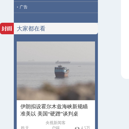
·
广告
大家都在看
伊朗拟设霍尔木兹海峡新规瞄
准美以 美国“硬蹭”谈判桌
央视新闻客
昨天
户端
4.5万