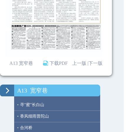
A13 宽窄巷
下载PDF
上一版 |
下一版
A13
宽窄巷
·
寻“蜜”长白山
·
香风细雨普陀山
·
合河桥