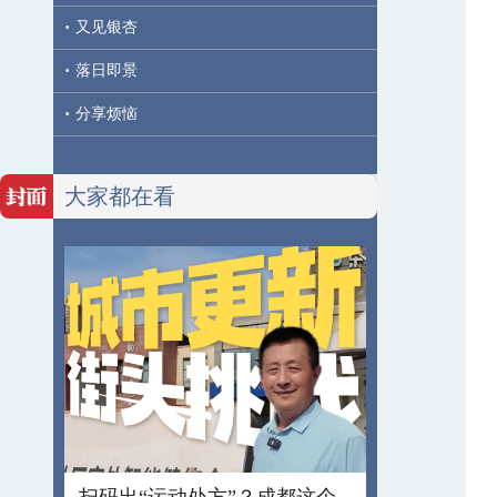
·
又见银杏
·
落日即景
·
分享烦恼
大家都在看
扫码出“运动处方”？成都这个