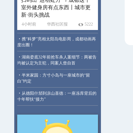
室外健身房有点东西丨城市更
新·街头挑战
4小时前
华西社区报
5222
·
携“科梦”亮相太阳岛电影周，成都动画再
度出圈！
·
湖南娄底32年前抢车杀人案细节：两被告
均被认定为主犯，同案人曾自首
·
半米家园：方寸小岛与一座城市的“留
白”约定
·
从德阳什邡到凉山喜德：一座冻库背后的
十年帮扶“接力”