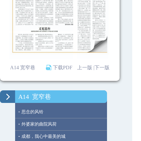
A14 宽窄巷
下载PDF
上一版 |
下一版
A14
宽窄巷
·
思念的风铃
·
外婆家的曲院风荷
·
成都，我心中最美的城