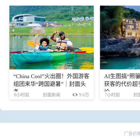
“China Cool”火出圈！外国游客
AI生图搞“照
组团来华“跨国避暑”｜封面头
获客的代价超乎
条
论
8小时前
封面新闻
9.6万
7小时前
封
广告价