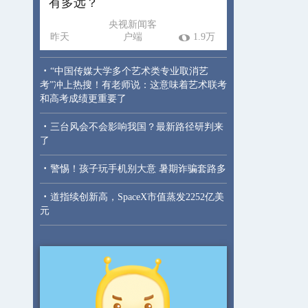
有多远？
央视新闻客
昨天
户端
1.9万
·
“中国传媒大学多个艺术类专业取消艺
考”冲上热搜！有老师说：这意味着艺术联考
和高考成绩更重要了
·
三台风会不会影响我国？最新路径研判来
了
·
警惕！孩子玩手机别大意 暑期诈骗套路多
·
道指续创新高，SpaceX市值蒸发2252亿美
元