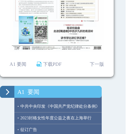
A1 要闻
下载PDF
下一版
A1
要闻
·
中共中央印发《中国共产党纪律处分条例》
·
2023封格女性年度公益之夜在上海举行
·
征订广告