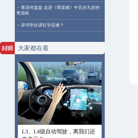
·
青泥何盘盘 走进《蜀道难》中百步九折的
青泥岭
·
讲书学比讲红学还难？
大家都在看
L3、L4级自动驾驶，离我们还