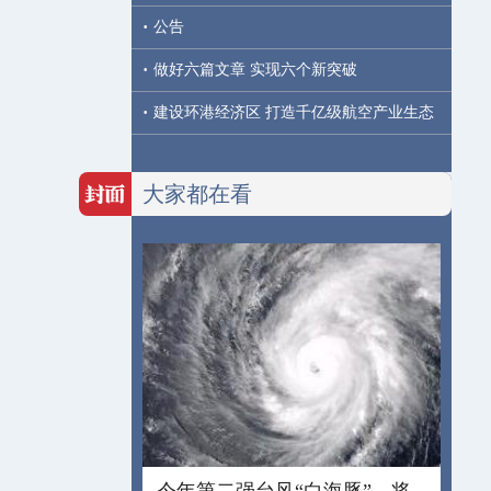
·
公告
·
做好六篇文章 实现六个新突破
·
建设环港经济区 打造千亿级航空产业生态
大家都在看
今年第二强台风“白海豚”，将