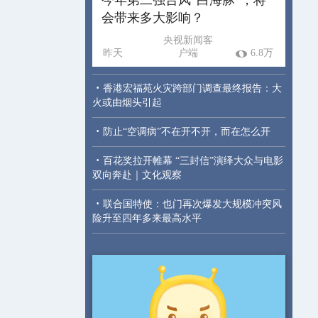
会带来多大影响？
央视新闻客
昨天
户端
6.8万
·
香港宏福苑火灾跨部门调查最终报告：大
火或由烟头引起
·
防止“空调病”不在开不开，而在怎么开
·
百花奖拉开帷幕 “三封信”演绎大众与电影
双向奔赴｜文化观察
·
联合国特使：也门再次爆发大规模冲突风
险升至四年多来最高水平