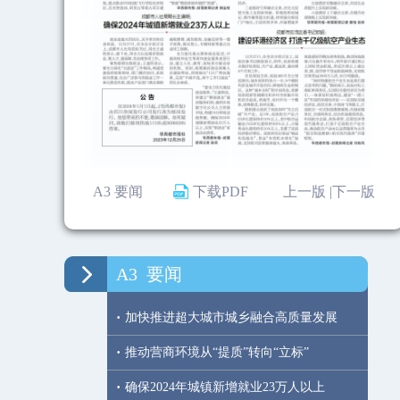
A3 要闻
下载PDF
上一版 |
下一版
A3
要闻
·
加快推进超大城市城乡融合高质量发展
·
推动营商环境从“提质”转向“立标”
·
确保2024年城镇新增就业23万人以上