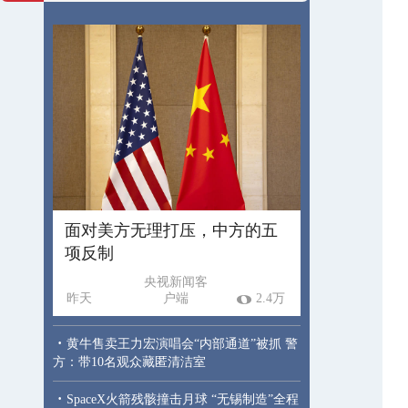
面对美方无理打压，中方的五
项反制
央视新闻客
昨天
户端
2.4万
·
黄牛售卖王力宏演唱会“内部通道”被抓 警
方：带10名观众藏匿清洁室
·
SpaceX火箭残骸撞击月球 “无锡制造”全程