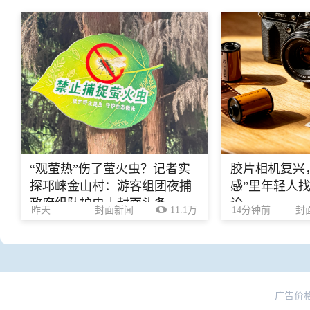
“观萤热”伤了萤火虫？记者实
胶片相机复兴
探邛崃金山村：游客组团夜捕
感”里年轻人找
政府组队护虫｜封面头条
论
昨天
封面新闻
11.1万
14分钟前
封
广告价