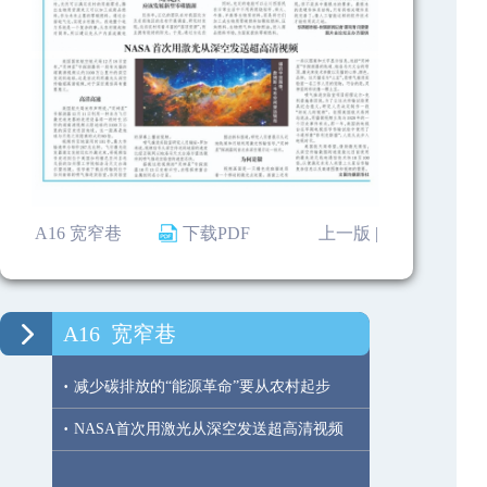
A16 宽窄巷
下载PDF
上一版 |
A16
宽窄巷
·
减少碳排放的“能源革命”要从农村起步
·
NASA首次用激光从深空发送超高清视频