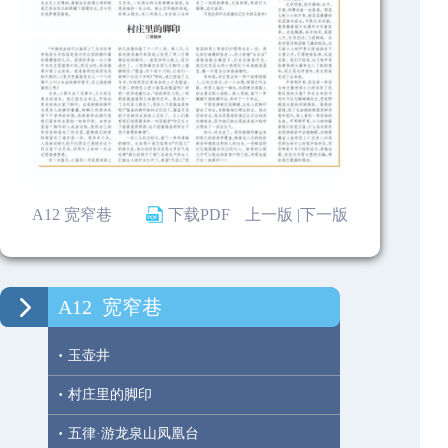
A12 宽窄巷
下载PDF
上一版 |
下一版
A12
宽窄巷
·
玉壶井
·
村庄里的脚印
·
五律·游龙泉山凤凰台